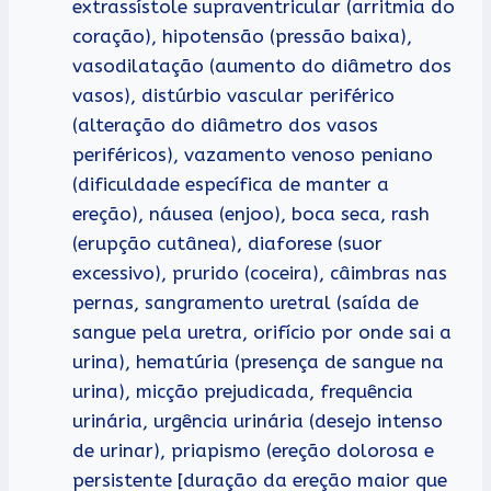
extrassístole supraventricular (arritmia do
coração), hipotensão (pressão baixa),
vasodilatação (aumento do diâmetro dos
vasos), distúrbio vascular periférico
(alteração do diâmetro dos vasos
periféricos), vazamento venoso peniano
(dificuldade específica de manter a
ereção), náusea (enjoo), boca seca, rash
(erupção cutânea), diaforese (suor
excessivo), prurido (coceira), câimbras nas
pernas, sangramento uretral (saída de
sangue pela uretra, orifício por onde sai a
urina), hematúria (presença de sangue na
urina), micção prejudicada, frequência
urinária, urgência urinária (desejo intenso
de urinar), priapismo (ereção dolorosa e
persistente [duração da ereção maior que