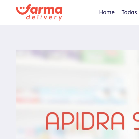
Pular
para
Home
Todas 
o
Conteúdo