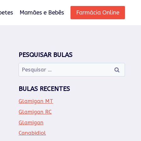
betes
Mamães e Bebês
Farmácia Online
PESQUISAR BULAS
Pesquisar
por:
BULAS RECENTES
Glamigan MT
Glamigan RC
Glamigan
Canabidiol