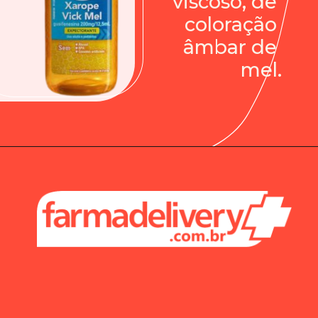
viscoso, de 
coloração 
âmbar de 
mel.