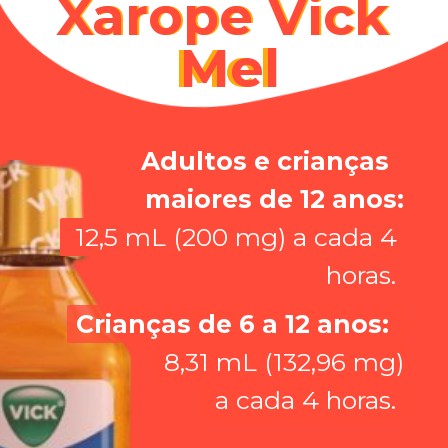
Xarope Vick 
Xarope Vick
Mel
Mel
Adultos e crianças 
Adultos e crianças 
maiores de 12 anos:
maiores de 12 anos:
 12,5 mL (200 mg) a cada 4 
 12,5 mL (200 mg) a cada 4 
horas.
horas.
Crianças de 6 a 12 anos: 
Crianças de 6 a 12 anos: 
8,31 mL (132,96 mg)

8,31 mL (132,96 mg)
 a cada 4 horas.
 a cada 4 horas.