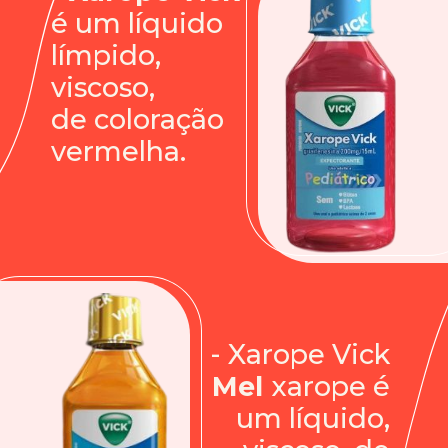
é um líquido
límpido, 
viscoso, 
de coloração 
vermelha.
- Xarope Vick 
Mel 
xarope é 
um líquido, 