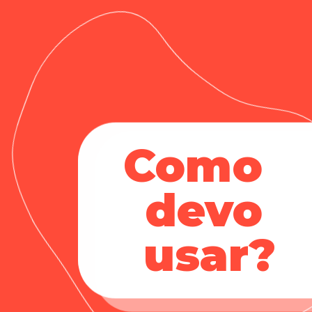
Como 
devo 
usar?