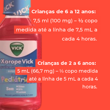
Crianças de 6 a 12 anos:
Crianças de 6 a 12 anos:
7,5 ml (100 mg) – ½ copo 
7,5 ml (100 mg) – ½ copo 
medida até a linha de 7,5 mL a 
medida até a linha de 7,5 mL a 
cada 4 horas.
cada 4 horas.
Crianças de 2 a 6 anos:
Crianças de 2 a 6 anos:
5 mL (66,7 mg) – ⅓ copo medida 
5 mL (66,7 mg) – ⅓ copo medida 
até a linha de 5 mL a cada 4 
até a linha de 5 mL a cada 4 
horas.
horas.