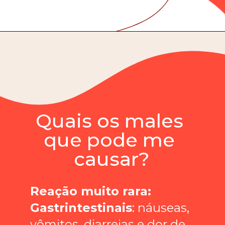
Quais os males 
que pode me 
causar?
Reação muito rara:
Gastrintestinais
: náuseas, 
vômitos, diarreias e dor de 